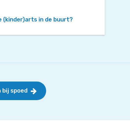
(kinder)arts in de buurt?
 bij spoed